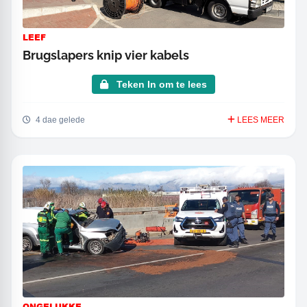
LEEF
Brugslapers knip vier kabels
Teken In om te lees
4 dae gelede
LEES MEER
ONGELUKKE