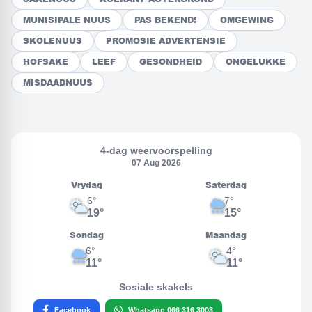
LANDBOU
MUNISIPALE NUUS
PAS BEKEND!
OMGEWING
Skok en ongeloof oor groep
SKOLENUUS
PROMOSIE ADVERTENSIE
fabriek wil sluit
HOFSAKE
LEEF
GESONDHEID
ONGELUKKE
MISDAADNUUS
1 dag gelede
4-dag weervoorspelling
07 Aug 2026
Vrydag
Saterdag
6°
7°
19°
15°
Sondag
Maandag
6°
4°
11°
11°
Sosiale skakels
Facebook
Whatsapp 066 316 3003