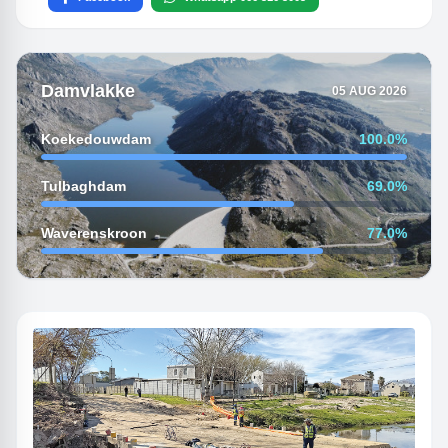
Damvlakke
05 AUG 2026
Koekedouwdam
100.0%
Tulbaghdam
69.0%
Waverenskroon
77.0%