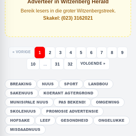
Adverteer in Witzenberg Herald
Bereik lesers in die groter Witzenbergstreek.
Skakel: (023) 3162021
« VORIGE
1
2
3
4
5
6
7
8
9
VOLGENDE »
10
...
31
32
BREAKING
NUUS
SPORT
LANDBOU
SAKENUUS
KOERANT AGTERGROND
MUNISIPALE NUUS
PAS BEKEND!
OMGEWING
SKOLENUUS
PROMOSIE ADVERTENSIE
HOFSAKE
LEEF
GESONDHEID
ONGELUKKE
MISDAADNUUS