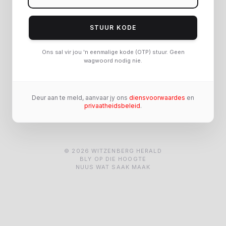
STUUR KODE
Ons sal vir jou 'n eenmalige kode (OTP) stuur. Geen
wagwoord nodig nie.
Deur aan te meld, aanvaar jy ons
diensvoorwaardes
en
privaatheidsbeleid
.
© 2026 WITZENBERG HERALD
BLY OP DIE HOOGTE
NUUS WAT SAAK MAAK